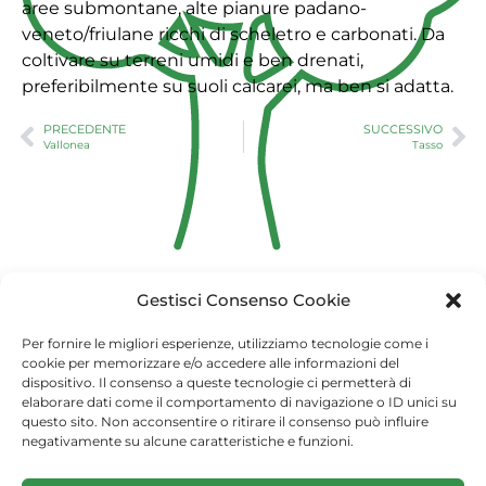
aree submontane, alte pianure padano-
veneto/friulane ricchi di scheletro e carbonati. Da
coltivare su terreni umidi e ben drenati,
preferibilmente su suoli calcarei, ma ben si adatta.
PRECEDENTE
SUCCESSIVO
Vallonea
Tasso
Gestisci Consenso Cookie
Copyright 2021 - Arma dei Carabinieri
Per fornire le migliori esperienze, utilizziamo tecnologie come i
cookie per memorizzare e/o accedere alle informazioni del
unalberoperilfuturo@carabinieri.it
dispositivo. Il consenso a queste tecnologie ci permetterà di
Privacy Dashboard
elaborare dati come il comportamento di navigazione o ID unici su
questo sito. Non acconsentire o ritirare il consenso può influire
negativamente su alcune caratteristiche e funzioni.