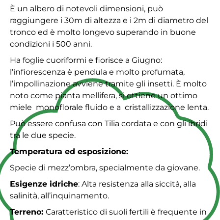
È un albero di notevoli dimensioni, può
raggiungere i 30m di altezza e i 2m di diametro del
tronco ed è molto longevo superando in buone
condizioni i 500 anni.
Ha foglie cuoriformi e fiorisce a Giugno:
l’infiorescenza è pendula e molto profumata,
l’impollinazione avviene tramite gli insetti. È molto
noto come pianta mellifera, si ottiene un ottimo
miele monoflorale fluido e a cristallizzazione lenta.
Può essere confusa con Tilia cordata e con gli ibridi
tra le due specie.
Temperatura ed esposizione
:
Specie di mezz’ombra, specialmente da giovane.
Esigenze idriche
: Alta resistenza alla siccità, alla
salinità, all’inquinamento.
Terreno
:
Caratteristico di suoli fertili è frequente in