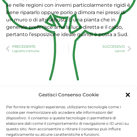
se nelle regioni con inverni particolarmente rigidi è
bene ripararlo oppure porlo a dimora nei pressi di
un muro o di altri arbusti. È una pianta che in
generale preferisce ama la luce diretta e il caldo,
pertanto l’esposizione ideale quindi è posta a Sud.
PRECEDENTE
SUCCESSIVO
Ligustro comune
Leccio
Gestisci Consenso Cookie
Copyright 2021 - Arma dei Carabinieri
Per fornire le migliori esperienze, utilizziamo tecnologie come i
cookie per memorizzare e/o accedere alle informazioni del
unalberoperilfuturo@carabinieri.it
dispositivo. Il consenso a queste tecnologie ci permetterà di
Privacy Dashboard
elaborare dati come il comportamento di navigazione o ID unici su
questo sito. Non acconsentire o ritirare il consenso può influire
negativamente su alcune caratteristiche e funzioni.