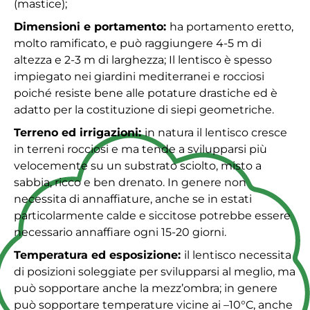
(mastice);
Dimensioni e portamento:
ha portamento eretto,
molto ramificato, e può raggiungere 4-5 m di
altezza e 2-3 m di larghezza; Il lentisco è spesso
impiegato nei giardini mediterranei e rocciosi
poiché resiste bene alle potature drastiche ed è
adatto per la costituzione di siepi geometriche.
Terreno ed irrigazioni:
in natura il lentisco cresce
in terreni rocciosi e ma tende a svilupparsi più
velocemente su un substrato sciolto, misto a
sabbia, ricco e ben drenato. In genere non
necessita di annaffiature, anche se in estati
particolarmente calde e siccitose potrebbe essere
necessario annaffiare ogni 15-20 giorni.
Temperatura ed esposizione:
il lentisco necessita
di posizioni soleggiate per svilupparsi al meglio, ma
può sopportare anche la mezz’ombra; in genere
può sopportare temperature vicine ai –10°C, anche