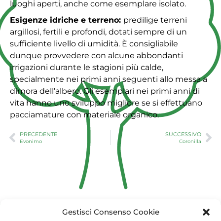
luoghi aperti, anche come esemplare isolato.
Esigenze idriche e terreno:
predilige terreni
argillosi, fertili e profondi, dotati sempre di un
sufficiente livello di umidità. È consigliabile
dunque provvedere con alcune abbondanti
irrigazioni durante le stagioni più calde,
specialmente nei primi anni seguenti allo messa a
dimora dell’albero. Gli esemplari nei primi anni di
vita hanno uno sviluppo migliore se si effettuano
pacciamature con materiale organico.
PRECEDENTE
SUCCESSIVO
Evonimo
Coronilla
Gestisci Consenso Cookie