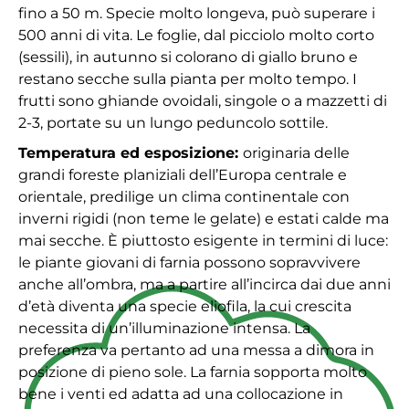
fino a 50 m. Specie molto longeva, può superare i
500 anni di vita. Le foglie, dal picciolo molto corto
(sessili), in autunno si colorano di giallo bruno e
restano secche sulla pianta per molto tempo. I
frutti sono ghiande ovoidali, singole o a mazzetti di
2-3, portate su un lungo peduncolo sottile.
Temperatura ed esposizione:
originaria delle
grandi foreste planiziali dell’Europa centrale e
orientale, predilige un clima continentale con
inverni rigidi (non teme le gelate) e estati calde ma
mai secche. È piuttosto esigente in termini di luce:
le piante giovani di farnia possono sopravvivere
anche all’ombra, ma a partire all’incirca dai due anni
d’età diventa una specie eliofila, la cui crescita
necessita di un’illuminazione intensa. La
preferenza va pertanto ad una messa a dimora in
posizione di pieno sole. La farnia sopporta molto
bene i venti ed adatta ad una collocazione in